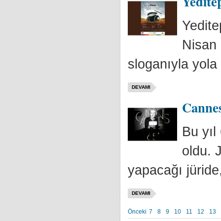
Yeditep
Yedite
Nisan 
sloganıyla yola
DEVAMI
Cannes 
Bu yıl
oldu. 
yapacağı jüride
DEVAMI
Önceki
7
8
9
10
11
12
13