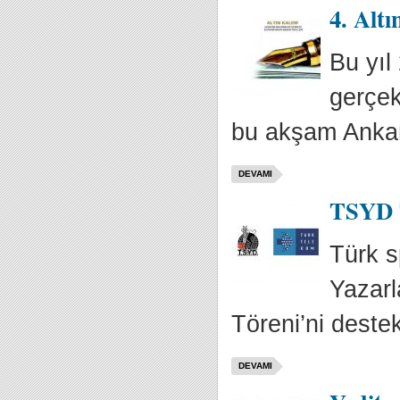
4. Alt
Bu yıl
gerçek
bu akşam Ankara
DEVAMI
TSYD T
Türk s
Yazarl
Töreni’ni destek
DEVAMI