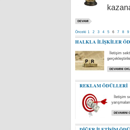
kazana
DEVAMI
Önceki
1
2
3
4
5
6
7
8
9
HALKLA İLİŞKİLER Ö
İletişim sektö
gerçekleştiril
DEVAMINI OKU
REKLAM ÖDÜLLERİ
İletişim s
yarışmaları 
DEVAMINI 
DİĞER İLETİŞİM ÖD