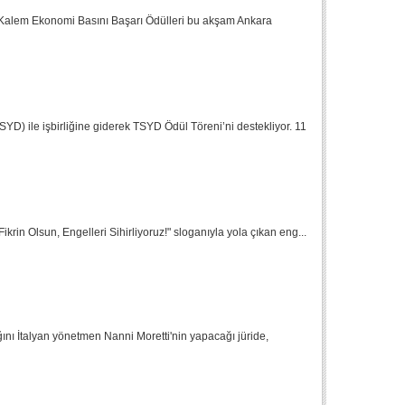
tın Kalem Ekonomi Basını Başarı Ödülleri bu akşam Ankara
YD) ile işbirliğine giderek TSYD Ödül Töreni’ni destekliyor. 11
ikrin Olsun, Engelleri Sihirliyoruz!" sloganıyla yola çıkan eng...
ığını İtalyan yönetmen Nanni Moretti'nin yapacağı jüride,