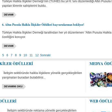
Türkiye Halkla İlişkiler Derneği’nin (TÜHİD) bu yıl 6.’sını düzenlediği Altın Pusul
yapılan törenle sahiplerini buldu.
DEVAMI
6. Altın Pusula Halkla İlişkiler Ödülleri başvurularınızı bekliyor!
Türkiye Halkla İlişkiler Derneği tarafından her yıl düzenlenen “Altın Pusula Halkla 
özelliğini koruyor.
DEVAMI
5
6
7
8
9
10
11
12
Sonraki
ŞKİLER ÖDÜLLERİ
MEDYA ÖD
İletişim sektöründe halkla ilişkilere yönelik gerçekleştirilen
yarışmaları buradan bulabilirsi...
DEVAMINI OKU:
DÜLLERİ
WEB ÖDÜL
İletişim sektöründe reklama yönelik gerçekleştirilen