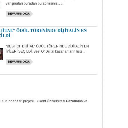
yarışmaları buradan bulabilirsiniz... ...
DEVAMINI OKU:
İJİTAL” ÖDÜL TÖRENİNDE DİJİTALİN EN
ÇİLDİ
“BEST OF DİJİTAL” ÖDÜL TÖRENİNDE DİJİTALİN EN
İYİLERİ SEÇİLDİ. Best Of Dijital kazananların liste...
DEVAMINI OKU:
n Kütüphanesi” projesi, Bilkent Üniversitesi Pazarlama ve