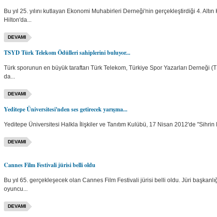
Bu yıl 25. yılını kutlayan Ekonomi Muhabirleri Derneği'nin gerçekleştirdiği 4. Al
Hilton'da...
DEVAMI
TSYD Türk Telekom Ödülleri sahiplerini buluyor...
Türk sporunun en büyük taraftarı Türk Telekom, Türkiye Spor Yazarları Derneği (TS
da...
DEVAMI
Yeditepe Üniversitesi'nden ses getirecek yarışma...
Yeditepe Üniversitesi Halkla İlişkiler ve Tanıtım Kulübü, 17 Nisan 2012'de "Sihrin F
DEVAMI
Cannes Film Festivali jürisi belli oldu
Bu yıl 65. gerçekleşecek olan Cannes Film Festivali jürisi belli oldu. Jüri başkanl
oyuncu...
DEVAMI