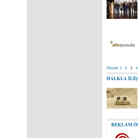
Önceki
1
2
3
4
HALKLA İLİ
REKLAM Ö