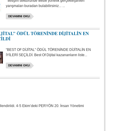
İletişim sektöründe webe yönelik gerçekleştirilen
yarışmaları buradan bulabilirsiniz... ...
DEVAMINI OKU:
İJİTAL” ÖDÜL TÖRENİNDE DİJİTALİN EN
ÇİLDİ
“BEST OF DİJİTAL” ÖDÜL TÖRENİNDE DİJİTALİN EN
İYİLERİ SEÇİLDİ. Best Of Dijital kazananların liste...
DEVAMINI OKU:
üllendirildi. 4-5 Ekim’deki PERYÖN 20. İnsan Yönetimi