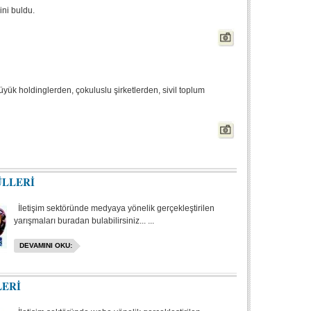
ini buldu.
büyük holdinglerden, çokuluslu şirketlerden, sivil toplum
ÜLLERİ
İletişim sektöründe medyaya yönelik gerçekleştirilen
yarışmaları buradan bulabilirsiniz... ...
DEVAMINI OKU:
LERİ