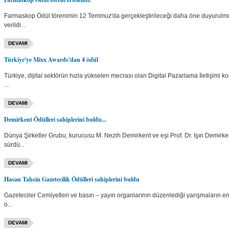
Farmaskop Ödül törenimin 12 Temmuz'da gerçekleştirileceği daha öne duyurulmu
verildi...
DEVAMI
Türkiye'ye Mixx Awards'dan 4 ödül
Türkiye, dijital sektörün hızla yükselen mecrası olan Digital Pazarlama İletişimi k
...
DEVAMI
Demirkent Ödülleri sahiplerini buldu...
Dünya Şirketler Grubu, kurucusu M. Nezih Demirkent ve eşi Prof. Dr. Işın Demirkent
sürdü...
DEVAMI
Hasan Tahsin Gazetecilik Ödülleri sahiplerini buldu
Gazeteciler Cemiyetleri ve basın – yayın organlarının düzenlediği yarışmaların en
o...
DEVAMI