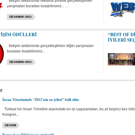
İletişim sektöründe reklama yönelik gerçekleştirilen
yarışmaları buradan bulabilirsiniz... ...
DEVAMINI OKU:
TİŞİM ÖDÜLLERİ
“BEST OF D
İYİLERİ SE
İletişim sektöründe gerçekleştirilen diğer yarışmaları
buradan bulabilirsiniz...
DEVAMINI OKU:
er
İnsan Yönetiminde “2012’nin en iyileri” belli oldu
Türkiye’nin İnsan Yönetimi alanındaki en iyi uygulamaları, bu yıl beşinci kez öd
Kongres...
DEVAMI
Farmaskop Ödül töreni ertelendi!