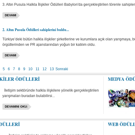
3. Altın Pusula Halkla İlişkiler Ödülleri Babylon'da gerçekleştirilen törenle sahipler
DEVAMI
2. Altın Pusula Ödülleri sahiplerini buldu...
Türkiye’deki bütün halkla ilişkiler şirketlerine ve kurumlara açık olan yarışmaya, 
örgütlerinden ve PR ajanslarından yoğun bir katılım oldu.
DEVAMI
5
6
7
8
9
10
11
12
13
Sonraki
ŞKİLER ÖDÜLLERİ
MEDYA ÖD
İletişim sektöründe halkla ilişkilere yönelik gerçekleştirilen
yarışmaları buradan bulabilirsi...
DEVAMINI OKU:
DÜLLERİ
WEB ÖDÜL