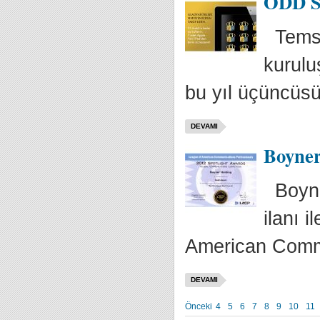
ODD Sa
Temsil
kurulu
bu yıl üçüncüsü
DEVAMI
Boyner
Boyner
ilanı 
American Comm
DEVAMI
Önceki
4
5
6
7
8
9
10
11