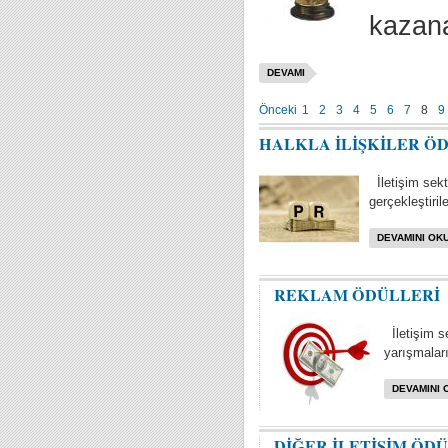
kazana
DEVAMI
Önceki
1
2
3
4
5
6
7
8
9
HALKLA İLİŞKİLER Ö
İletişim sektö
gerçekleştiril
DEVAMINI OKU
REKLAM ÖDÜLLERİ
İletişim s
yarışmaları 
DEVAMINI 
DİĞER İLETİŞİM ÖD