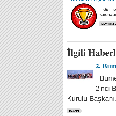
İletişim se
yarışmaları
DEVAMINI 
İlgili Haber
2. Bum
Bumera
2'nci 
Kurulu Başkanı.
DEVAMI