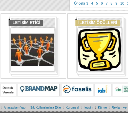
Önceki
3
4
5
6
7
8
9
10
İLETİŞİM ETİĞİ
İLETİŞİM ÖDÜLLERİ
Destek
Verenler
Anasayfam Yap
Sık Kullanılanlara Ekle
Kurumsal
İletişim
Künye
Reklam ve 