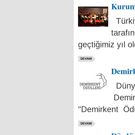
Kurums
Türki
tarafı
geçtiğimiz yıl o
DEVAMI
Demirk
Dünya
Demirk
"Demirkent Ödüll
DEVAMI