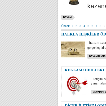
kazana
DEVAMI
Önceki
1
2
3
4
5
6
7
8
9
HALKLA İLİŞKİLER Ö
İletişim sektö
gerçekleştiril
DEVAMINI OKU
REKLAM ÖDÜLLERİ
İletişim s
yarışmaları 
DEVAMINI 
DİĞER İLETİŞİM ÖD