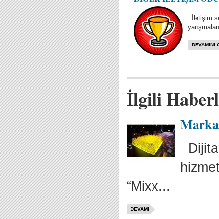
İletişim se
yarışmaları
DEVAMINI 
İlgili Haber
Markala
Dijita
hizmet
“Mixx...
DEVAMI