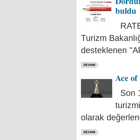
Dördün
buldu
RATEM 
Turizm Bakanlığ
desteklenen "Ak
DEVAMI
Ace of 
Son 10
turizm
olarak değerlend
DEVAMI