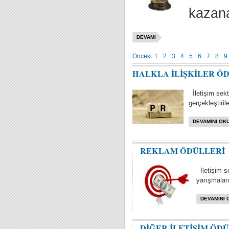
kazana
DEVAMI
Önceki
1
2
3
4
5
6
7
8
9
HALKLA İLİŞKİLER Ö
İletişim sektö
gerçekleştiril
DEVAMINI OKU
REKLAM ÖDÜLLERİ
İletişim s
yarışmaları 
DEVAMINI 
DİĞER İLETİŞİM ÖD