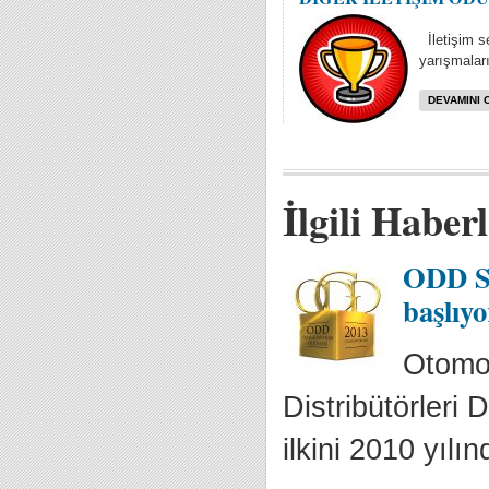
İletişim se
yarışmaları
DEVAMINI 
İlgili Haber
ODD Sa
başlıyo
Otomot
Distribütörleri
ilkini 2010 yılın