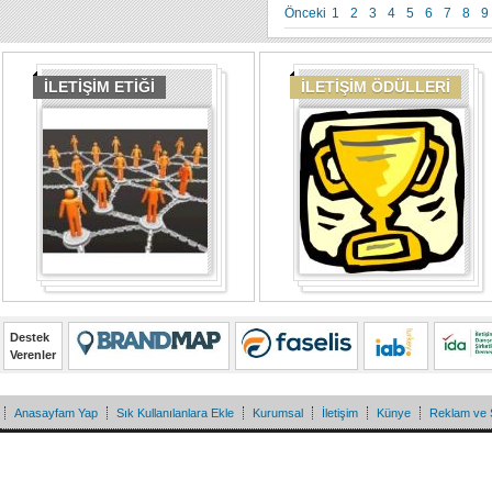
Önceki
1
2
3
4
5
6
7
8
9
İLETİŞİM ETİĞİ
İLETİŞİM ÖDÜLLERİ
Destek
Verenler
Anasayfam Yap
Sık Kullanılanlara Ekle
Kurumsal
İletişim
Künye
Reklam ve 