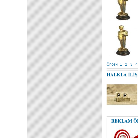
Önceki
1
2
3
4
HALKLA İLİ
REKLAM Ö