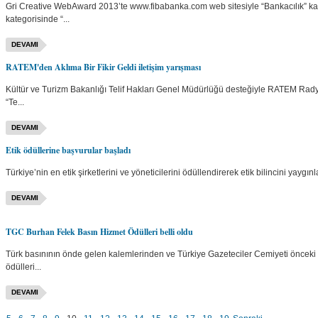
Gri Creative WebAward 2013’te www.fibabanka.com web sitesiyle “Bankacılık” ka
kategorisinde “...
DEVAMI
RATEM'den Aklıma Bir Fikir Geldi iletişim yarışması
Kültür ve Turizm Bakanlığı Telif Hakları Genel Müdürlüğü desteğiyle RATEM Radyo
“Te...
DEVAMI
Etik ödüllerine başvurular başladı
Türkiye’nin en etik şirketlerini ve yöneticilerini ödüllendirerek etik bilincini yay
DEVAMI
TGC Burhan Felek Basın Hizmet Ödülleri belli oldu
Türk basınının önde gelen kalemlerinden ve Türkiye Gazeteciler Cemiyeti önceki
ödülleri...
DEVAMI