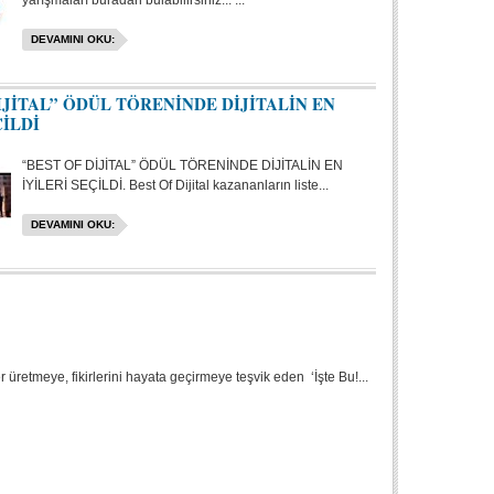
yarışmaları buradan bulabilirsiniz... ...
DEVAMINI OKU:
İJİTAL” ÖDÜL TÖRENİNDE DİJİTALİN EN
ÇİLDİ
“BEST OF DİJİTAL” ÖDÜL TÖRENİNDE DİJİTALİN EN
İYİLERİ SEÇİLDİ. Best Of Dijital kazananların liste...
DEVAMINI OKU:
r üretmeye, fikirlerini hayata geçirmeye teşvik eden ‘İşte Bu!...