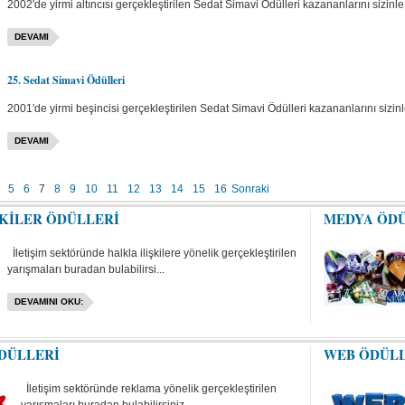
2002'de yirmi altıncısı gerçekleştirilen Sedat Simavi Ödülleri kazananlarını sizinle
DEVAMI
25. Sedat Simavi Ödülleri
2001'de yirmi beşincisi gerçekleştirilen Sedat Simavi Ödülleri kazananlarını sizinl
DEVAMI
5
6
7
8
9
10
11
12
13
14
15
16
Sonraki
ŞKİLER ÖDÜLLERİ
MEDYA ÖD
İletişim sektöründe halkla ilişkilere yönelik gerçekleştirilen
yarışmaları buradan bulabilirsi...
DEVAMINI OKU:
DÜLLERİ
WEB ÖDÜL
İletişim sektöründe reklama yönelik gerçekleştirilen