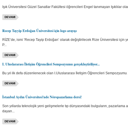
Işık Üniversitesi Güzel Sanatlar Fakültesi öğrencileri Engel tanımayan Işıklılar ola
DEVAMI
Recep Tayyip Erdoğan Üniversitesi için logo arayışı
RİZE’de, ismi ’Recep Tayip Erdoğan’ olarak değiştirilecek Rize Üniversitesi için y
P...
DEVAMI
I. Uluslararası İletişim Öğrencileri Sempozyumu gerçekleştiriliyor...
Bu yıl ilk defa düzenlenecek olan I.Uluslararası İletişim Öğrencileri Sempozyumu 2
DEVAMI
İstanbul Aydın Üniversitesi'nde Nöropazarlama dersi!
Son yıllarda teknolojik yeni gelişmelerle tıp dünyasındaki bulguların, pazarlama a
dayan...
DEVAMI