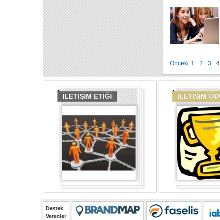
Önceki
1
2
3
4
İLETİŞİM ETİĞİ
İLETİŞİM Ö
Destek
Verenler