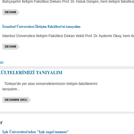
Bahçeşehir İletişim Fakültesi Dekanı Prof. Dr. Haluk Gürgen, hem iletişim fakültesini
DEVAMI
İstanbul Üniversitesi İletişim Fakültesi'ni tanıyalım
İstanbul Üniversitesi İletişim Fakültesi Dekan Vekili Prof. Dr. Aydemir Okay, hem ileti
DEVAMI
ki
KÜLTELERİMİZİ TANIYALIM
Türkiye'de yer alan üniversitelerimizin iletişim fakültelerini
tanıyalım...
DEVAMINI OKU:
er
Işık Üniversitesi'nden "Işık engel tanımaz"