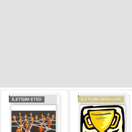
İLETİŞİM ETİĞİ
İLETİŞİM ÖDÜLLERİ