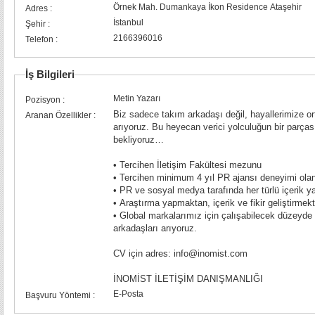
Örnek Mah. Dumankaya İkon Residence Ataşehir
Adres :
İstanbul
Şehir :
2166396016
Telefon :
İş Bilgileri
Metin Yazarı
Pozisyon :
Biz sadece takım arkadaşı değil, hayallerimize or
Aranan Özellikler :
arıyoruz. Bu heyecan verici yolculuğun bir parças
bekliyoruz…
• Tercihen İletişim Fakültesi mezunu
• Tercihen minimum 4 yıl PR ajansı deneyimi ola
• PR ve sosyal medya tarafında her türlü içerik
• Araştırma yapmaktan, içerik ve fikir geliştirmek
• Global markalarımız için çalışabilecek düzeyde İ
arkadaşları arıyoruz.
CV için adres: info@inomist.com
İNOMİST İLETİŞİM DANIŞMANLIĞI
E-Posta
Başvuru Yöntemi :