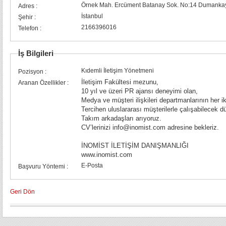
Örnek Mah. Ercüment Batanay Sok. No:14 Dumankaya
Adres :
İstanbul
Şehir :
2166396016
Telefon :
İş Bilgileri
Kıdemli İletişim Yönetmeni
Pozisyon :
İletişim Fakültesi mezunu,
Aranan Özellikler :
10 yıl ve üzeri PR ajansı deneyimi olan,
Medya ve müşteri ilişkileri departmanlarının her i
Tercihen uluslararası müşterilerle çalışabilecek d
Takım arkadaşları arıyoruz.
CV’lerinizi info@inomist.com adresine bekleriz.
İNOMİST İLETİŞİM DANIŞMANLIĞI
www.inomist.com
E-Posta
Başvuru Yöntemi :
Geri Dön