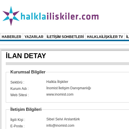
HABERLER
YAZARLAR
İLETİŞİM SOHBETLERİ
HALKLAİLİŞKİLER TV
İ
İLAN DETAY
Kurumsal Bilgiler
Halkla İlişkiler
Sektörü :
İnomist İletişim Danışmanlığı
Kurum Adı :
www.inomist.com
Web Sitesi :
İletişim Bilgileri
Sibel Selvi Arslantürk
İlgili Kişi :
info@inomist.com
E-Posta :