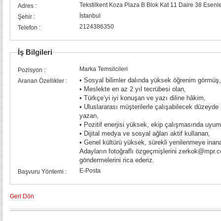
Tekstilkent Koza Plaza B Blok Kat 11 Daire 38 Esenler
Adres :
İstanbul
Şehir :
2124386350
Telefon :
İş Bilgileri
Marka Temsilcileri
Pozisyon :
• Sosyal bilimler dalında yüksek öğrenim görmüş,
Aranan Özellikler :
• Meslekte en az 2 yıl tecrübesi olan,
• Türkçe’yi iyi konuşan ve yazı diline hâkim,
• Uluslararası müşterilerle çalışabilecek düzeyde 
yazan,
• Pozitif enerjisi yüksek, ekip çalışmasında uyum
• Dijital medya ve sosyal ağları aktif kullanan,
• Genel kültürü yüksek, sürekli yenilenmeye inan
Adayların fotoğraflı özgeçmişlerini zerkok@mpr.com.tr mail a
göndermelerini rica ederiz.
E-Posta
Başvuru Yöntemi :
Geri Dön