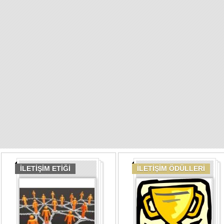
İLETİŞİM ETİĞİ
İLETİŞİM ÖDÜLLERİ