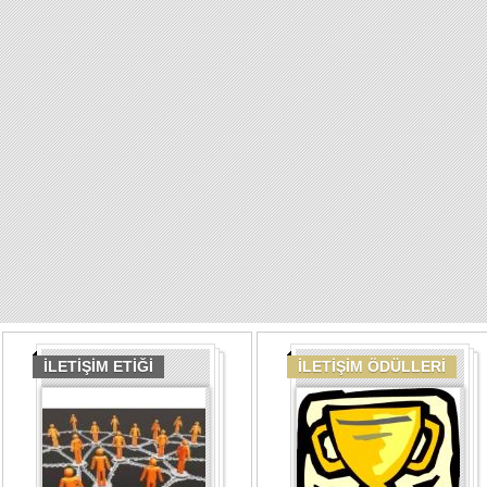
İLETİŞİM ETİĞİ
İLETİŞİM ÖDÜLLERİ