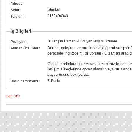
Adres :
İstanbul
Şehir :
2163494043
Telefon :
İş Bilgileri
Jr. İletişim Uzmanı & Stajyer İletişim Uzmanı
Pozisyon :
Dürüst, çalışkan ve pratik bir kişiliğe mi sahipsin
Aranan Özellikler :
derecede İngilizce mi biliyorsun? O zaman aradığı
Global markalara hizmet veren ekibimizde hem ko
iletişim süreçlerinde görev alacak veya bu alanda 
başvurusunu bekliyoruz.
E-Posta
Başvuru Yöntemi :
Geri Dön