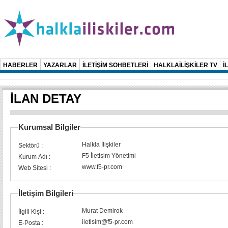
HABERLER
YAZARLAR
İLETİŞİM SOHBETLERİ
HALKLAİLİŞKİLER TV
İ
İLAN DETAY
Kurumsal Bilgiler
Halkla İlişkiler
Sektörü :
F5 İletişim Yönetimi
Kurum Adı :
www.f5-pr.com
Web Sitesi :
İletişim Bilgileri
Murat Demirok
İlgili Kişi :
iletisim@f5-pr.com
E-Posta :