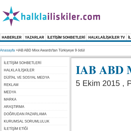
HABERLER
YAZARLAR
İLETİŞİM SOHBETLERİ
HALKLAİLİŞKİLER TV
İ
Anasayfa
>
IAB ABD Mixx Awards'tan Türkiyeye 9 ödül
İLETİŞİM SOHBETLERİ
IAB ABD M
HALKLA İLİŞKİLER
DİJİTAL VE SOSYAL MEDYA
5 Ekim 2015 , P
REKLAM
MEDYA
MARKA
ARAŞTIRMA
DOĞRUDAN PAZARLAMA
KURUMSAL SORUMLULUK
İLETİŞİM ETİĞİ