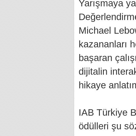
Yarışmaya yap
Değerlendirme
Michael Lebowi
kazananları he
başaran çalış
dijitalin inter
hikaye anlatım
IAB Türkiye B
ödülleri şu sö