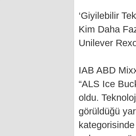
‘Giyilebilir T
Kim Daha Faz
Unilever Rexo
IAB ABD Mixx
“ALS Ice Buc
oldu. Teknoloj
görüldüğü yarı
kategorisinde 