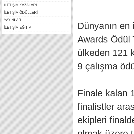
İLETİŞİM KAZALARI
İLETİŞİM ÖDÜLLERİ
YAYINLAR
Dünyanın en iy
İLETİŞİM EĞİTİMİ
Awards Ödül T
ülkeden 121 k
9 çalışma ödül
Finale kalan 
finalistler a
ekipleri final
olmak üzere t