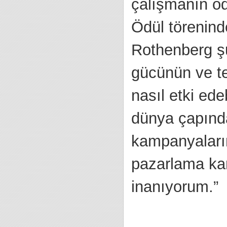
çalışmanın öd
Ödül törenin
Rothenberg şu
gücünün ve tek
nasıl etki ede
dünya çapında
kampanyaların
pazarlama ka
inanıyorum.”