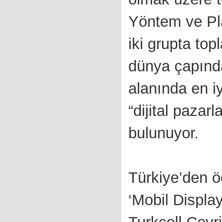
Yöntem ve Pla
iki grupta top
dünya çapında 
alanında en i
“dijital pazar
bulunuyor.
Türkiye’den öd
‘Mobil Displa