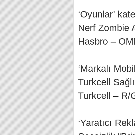
‘Oyunlar’ kat
Nerf Zombie A
Hasbro – OM
‘Markalı Mobi
Turkcell Sağl
Turkcell – R
‘Yaratıcı Rek