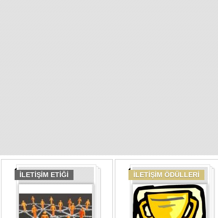
İLETİŞİM ETİĞİ
İLETİŞİM ÖDÜLLERİ