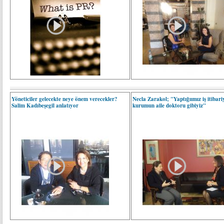
Yöneticiler gelecekte neye önem verecekler?
Necla Zarakol; "Yaptığıımız iş itibari
Salim Kadıbeşegil anlatıyor
kurumun aile doktoru gibiyiz"