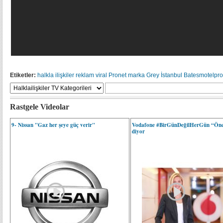
Etiketler:
halkla ilişkiler
reklam
viral
Pronet
marka
Grey İstanbul
Batesmotelpro
Rastgele Videolar
9- Nissan "Gaz her şeye güç verir"
Vodafone #BirGünDeğilHerGün “Ön
diyor