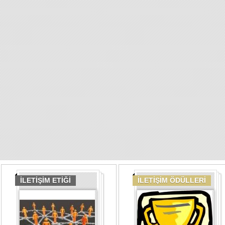
İLETİŞİM ETİĞİ
İLETİŞİM ÖDÜLLERİ