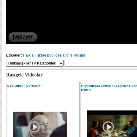
Etiketler:
Halkla ilişkiler
public relations
iletişim
Rastgele Videolar
Nasıl dikkat çekersiniz?
Hepsiburada.com'dan Sevgililer Günü
reklam