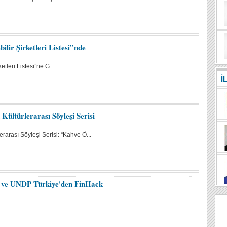
lir Şirketleri Listesi”nde
tleri Listesi”ne G...
İ
ültürlerarası Söyleşi Serisi
arası Söyleşi Serisi: “Kahve Ö...
ği ve UNDP Türkiye'den FinHack