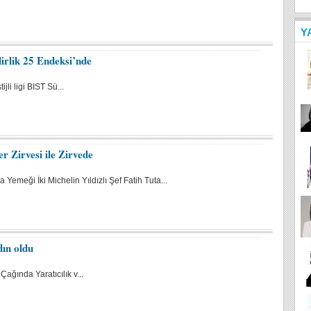
Y
irlik 25 Endeksi’nde
li ligi BIST Sü...
r Zirvesi ile Zirvede
Yemeği İki Michelin Yıldızlı Şef Fatih Tuta...
ın oldu
ğında Yaratıcılık v...