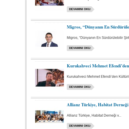
DEVAMINI OKU:
Migros, “Dünyanın En Sürdürülebi
Migros, “Dünyanın En Sürdürülebilir Şirke
DEVAMINI OKU:
Kurukahveci Mehmet Efendi’den K
Kurukahveci Mehmet Efendi’den Kültürler
DEVAMINI OKU:
Allianz Türkiye, Habitat Derne
Allianz Türkiye, Habitat Derneği v...
DEVAMINI OKU: