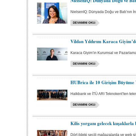
NielsenIQ: Dünyada Doğu ve Batı
NielsenIQ: Dünyada Doğu ve Batı’nın İnov
DEVAMINI OKU:
Vildan Yıldırım Karaca Giyim’d
Karaca Giyim’in Kurumsal ve Pazarlama İ
DEVAMINI OKU:
HUBrica ile 10 Girişim Büyüme 
Halkbank ve İTÜ ARI Teknokent’ten teknol
DEVAMINI OKU:
Kilis yorganı gelecek kuşaklarla
Dört ildeki seçili mağazalarda ve web sit