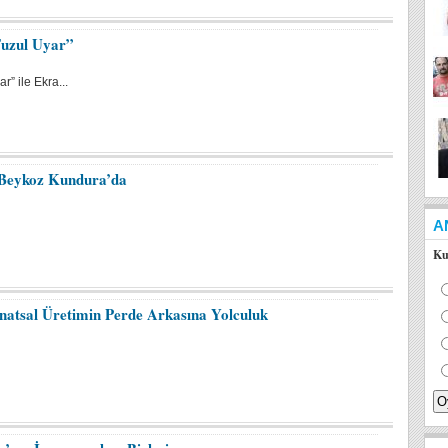
Fuzul Uyar”
” ile Ekra...
ı Beykoz Kundura’da
A
Ku
natsal Üretimin Perde Arkasına Yolculuk