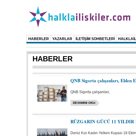
HABERLER
YAZARLAR
İLETİŞİM SOHBETLERİ
HALKLAİL
HABERLER
QNB Sigorta çalışanları, Elden El
QNB Sigorta çalışanları,
DEVAMINI OKU:
RÜZGARIN GÜCÜ 11 YILDIR
Deniz Kızı Kadın Yelken Kupası 18 Eki