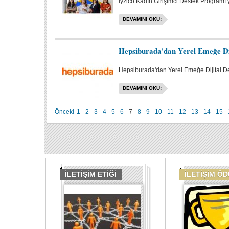
iyzico Kadın Girişimci Destek Programı 
DEVAMINI OKU:
Hepsiburada'dan Yerel Emeğe Dij
Hepsiburada'dan Yerel Emeğe Dijital De
DEVAMINI OKU:
Önceki
1
2
3
4
5
6
7
8
9
10
11
12
13
14
15
İLETİŞİM ETİĞİ
İLETİŞİM Ö