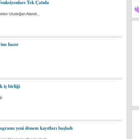
Fonksiyonları Tek Çatıda
Selen Uludoğan Atandı...
rine hazır
 iş birliği
i:
ogramı yeni dönem kayıtları başladı