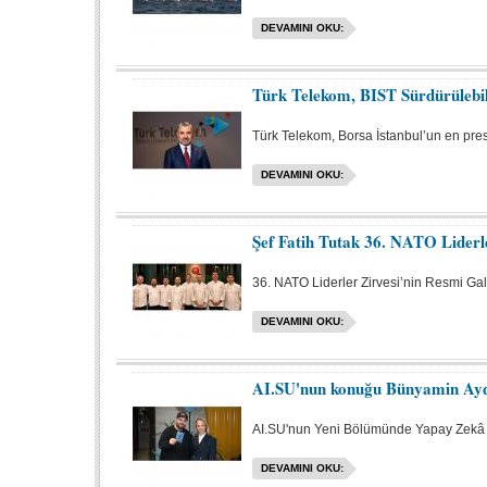
DEVAMINI OKU:
Türk Telekom, BIST Sürdürülebil
Türk Telekom, Borsa İstanbul’un en prestij
DEVAMINI OKU:
Şef Fatih Tutak 36. NATO Liderle
36. NATO Liderler Zirvesi’nin Resmi Gala 
DEVAMINI OKU:
AI.SU'nun konuğu Bünyamin Ayd
AI.SU'nun Yeni Bölümünde Yapay Zekâ Ça
DEVAMINI OKU: