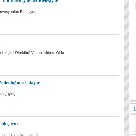
’nın İnovasyonları Birleşiyor
asyonları Birleşiyor, ...
e
letişimi Direktörü Vildan Yıldırım Oldu
Yolculuğuna Çıkıyor
oji giriş...
İ
 buluşuyor
esinde satışlar başladı ...