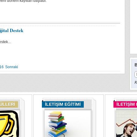
yeni dönem kayıtları başladı:
ital Destek
stek...
B
16
Sonraki
K
DÜLLERİ
İLETİŞİM EĞİTİMİ
İLETİŞİM