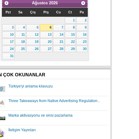
Ağustos
2026
Pzt
Sa
Çrş
Prş
Cu
Ct
Pa
1
2
3
4
5
6
7
8
9
10
11
12
13
14
15
16
17
18
19
20
21
22
23
24
25
26
27
28
29
30
31
N ÇOK OKUNANLAR
Türkiye'yi anlama kılavuzu
Three Takeaways from Native Advertising Regulation...
Marka aktivasyonu ve sinsi pazarlama
İletişim Yayınları