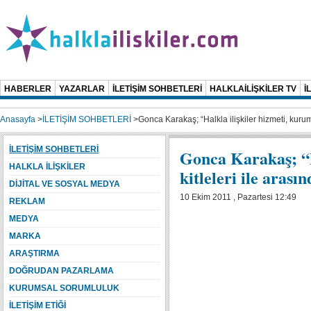
HABERLER
YAZARLAR
İLETİŞİM SOHBETLERİ
HALKLAİLİŞKİLER TV
İ
Anasayfa
>
İLETİŞİM SOHBETLERİ
>
Gonca Karakaş; “Halkla ilişkiler hizmeti, kurum
İLETİŞİM SOHBETLERİ
Gonca Karakaş; “Ha
HALKLA İLİŞKİLER
kitleleri ile aras
DİJİTAL VE SOSYAL MEDYA
10 Ekim 2011 , Pazartesi 12:49
REKLAM
MEDYA
MARKA
ARAŞTIRMA
DOĞRUDAN PAZARLAMA
KURUMSAL SORUMLULUK
İLETİŞİM ETİĞİ