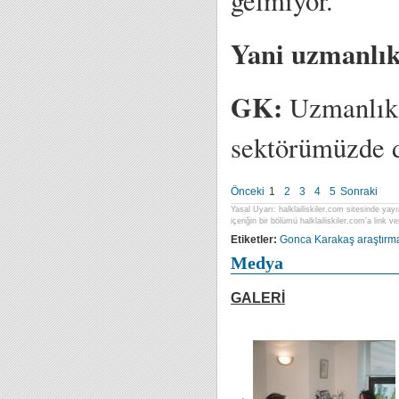
gelmiyor.
Yani uzmanlık
GK:
Uzmanlık 
sektörümüzde d
Önceki
1
2
3
4
5
Sonraki
Yasal Uyarı: halklailiskiler.com sitesinde yayı
içeriğin bir bölümü halklailiskiler.com’a link ver
Etiketler:
Gonca Karakaş
araştırm
Medya
GALERİ