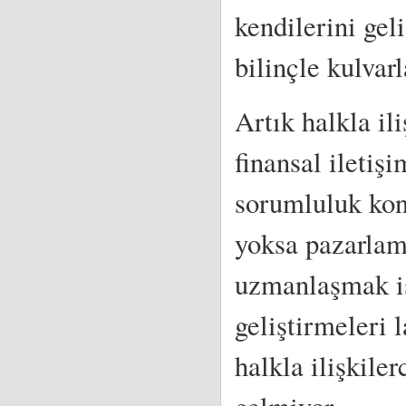
kendilerini gel
bilinçle kulvarl
Artık halkla il
finansal iletiş
sorumluluk kon
yoksa pazarlam
uzmanlaşmak is
geliştirmeleri 
halkla ilişkile