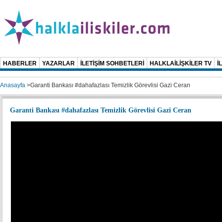
HABERLER
YAZARLAR
İLETİŞİM SOHBETLERİ
HALKLAİLİŞKİLER TV
İ
Anasayfa
>
Garanti Bankası #dahafazlası Temizlik Görevlisi Gazi Ceran
Garanti Bankası #dahafazlası Temizlik Görevlisi Gazi Ceran