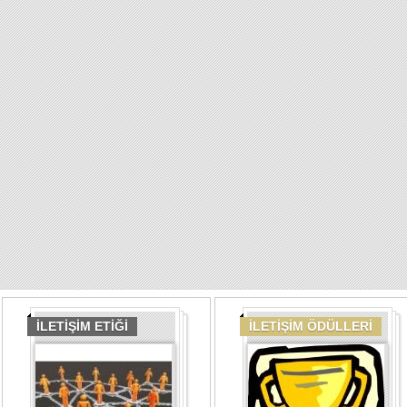
İLETİŞİM ETİĞİ
İLETİŞİM ÖDÜLLERİ