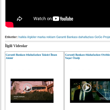
Etiketler:
halkla ilişkiler
marka
reklam
Garanti Bankası
dahafazlası
GoGo Proje
İlgili Videolar
Garanti Bankası #dahafazlası Taksici İhsan
Garanti Bankası #dahafazlası Otobüs
Aknur
Yaşar Özalp