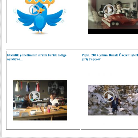
Etkinlik yönetiminin sırrını Feride Edige
Pepsi, 2014 yılına Burak Özçivit işbirliğ
açıklıyor...
giriş yapıyor