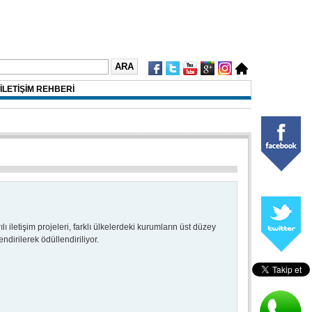
İLETİŞİM REHBERİ
ı iletişim projeleri, farklı ülkelerdeki kurumların üst düzey
ndirilerek ödüllendiriliyor.