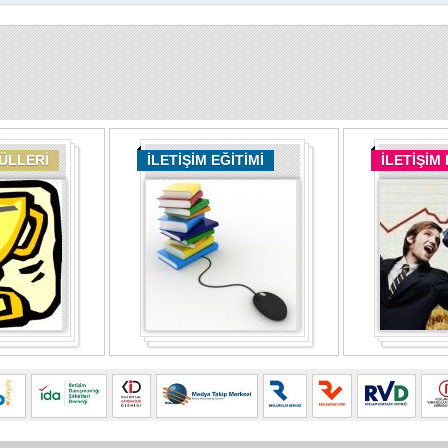
DÜLLERİ
İLETİŞİM EĞİTİMİ
İLETİŞİM