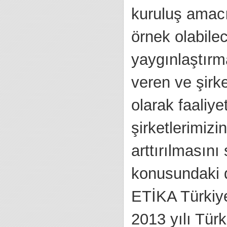
kuruluş amac
örnek olabilec
yaygınlaştırm
veren ve şirke
olarak faaliy
şirketlerimizi
arttırılmasını
konusundaki du
ETİKA Türkiye
2013 yılı Türk