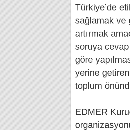
Türkiye’de eti
sağlamak ve g
artırmak ama
soruya cevap 
göre yapılmas
yerine getiren
toplum önünde
EDMER Kuruc
organizasyonu