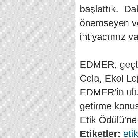
başlattık. Dah
önemseyen ve 
ihtiyacımız va
EDMER, geçtiğ
Cola, Ekol Loj
EDMER’in ulus
getirme konus
Etik Ödülü’ne
Etiketler:
eti