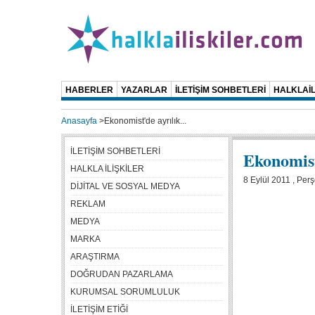
HABERLER
YAZARLAR
İLETİŞİM SOHBETLERİ
HALKLAİL
Anasayfa
>
Ekonomist'de ayrılık...
İLETİŞİM SOHBETLERİ
Ekonomist'
HALKLA İLİŞKİLER
8 Eylül 2011 , Pe
DİJİTAL VE SOSYAL MEDYA
REKLAM
MEDYA
MARKA
ARAŞTIRMA
DOĞRUDAN PAZARLAMA
KURUMSAL SORUMLULUK
İLETİŞİM ETİĞİ