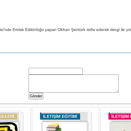
i'nde Emlak Editörlüğü yapan Okhan Şentürk istifa ederek dergi ile yoll
DÜLLERİ
İLETİŞİM EĞİTİMİ
İLETİŞİM