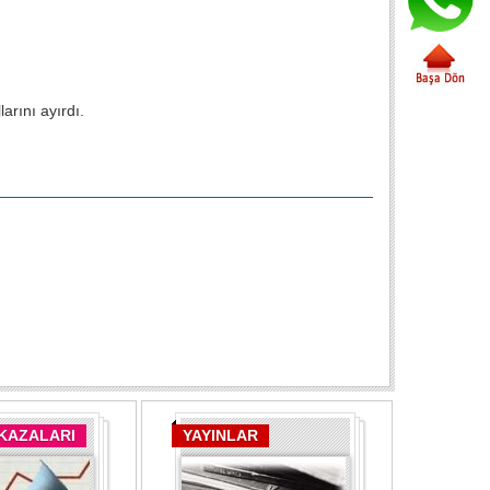
arını ayırdı.
 KAZALARI
YAYINLAR