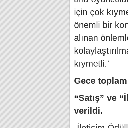
için çok kıyme
önemli bir ko
alınan önleml
kolaylaştırıl
kıymetli.’
Gece toplam 
“Satış” ve “
verildi.
-İletişim Ödül