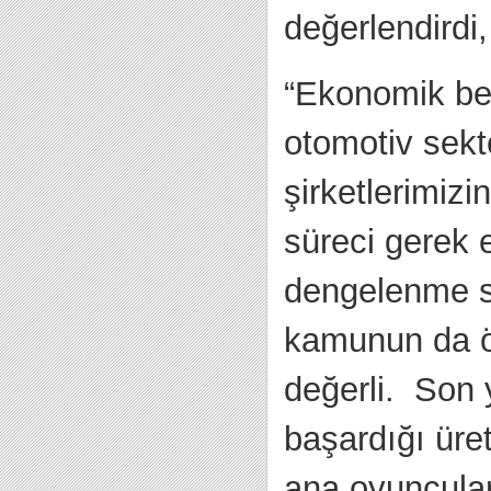
değerlendirdi,
“Ekonomik bel
otomotiv sekt
şirketlerimizi
süreci gerek
dengelenme sü
kamunun da ö
değerli. Son y
başardığı üre
ana oyuncuları