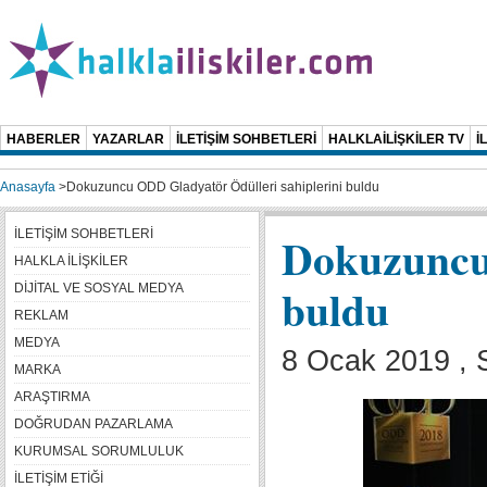
HABERLER
YAZARLAR
İLETİŞİM SOHBETLERİ
HALKLAİLİŞKİLER TV
İ
Anasayfa
>
Dokuzuncu ODD Gladyatör Ödülleri sahiplerini buldu
İLETİŞİM SOHBETLERİ
Dokuzuncu 
HALKLA İLİŞKİLER
buldu
DİJİTAL VE SOSYAL MEDYA
REKLAM
MEDYA
8 Ocak 2019 , S
MARKA
ARAŞTIRMA
DOĞRUDAN PAZARLAMA
KURUMSAL SORUMLULUK
İLETİŞİM ETİĞİ