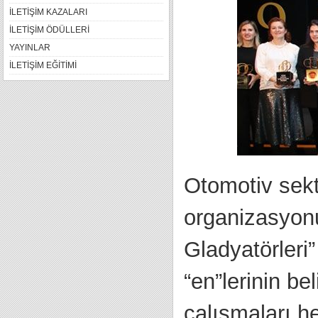
İLETİŞİM KAZALARI
İLETİŞİM ÖDÜLLERİ
YAYINLAR
İLETİŞİM EĞİTİMİ
Otomotiv sekt
organizasyonu
Gladyatörleri
“en”lerinin b
çalışmaları he