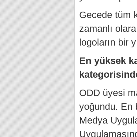
Gecede tüm kat
zamanlı olar
logoların bir 
En yüksek ka
kategorisind
ODD üyesi mark
yoğundu. En b
Medya Uygulam
Uygulamasınd