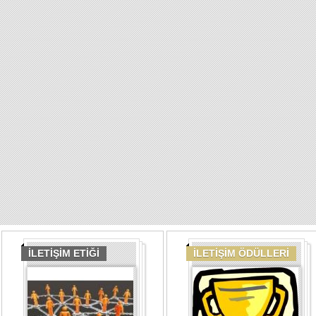
İLETİŞİM ETİĞİ
İLETİŞİM ÖDÜLLERİ