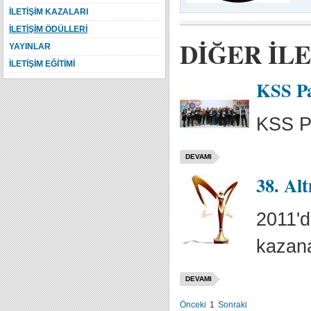
İLETİŞİM KAZALARI
İLETİŞİM ÖDÜLLERİ
DİĞER İL
YAYINLAR
İLETİŞİM EĞİTİMİ
KSS Pa
KSS Pa
DEVAMI
38. Al
2011'd
kazana
DEVAMI
Önceki
1
Sonraki