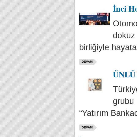
İnci H
Otomot
dokuz 
birliğiyle hayata
DEVAMI
ÜNLÜ 
Türkiy
grubu 
“Yatırım Bankac
DEVAMI