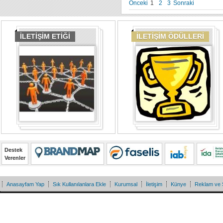
Önceki
1
2
3
Sonraki
İLETİŞİM ETİĞİ
İLETİŞİM ÖDÜLLERİ
Destek
Verenler
Anasayfam Yap
Sık Kullanılanlara Ekle
Kurumsal
İletişim
Künye
Reklam ve 