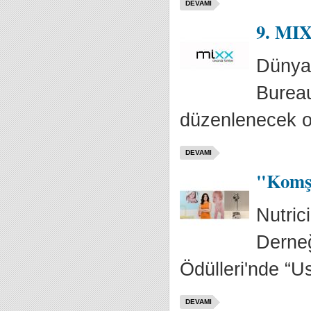
DEVAMI
9. MIX
Dünyad
Bureau
düzenlenecek ol
DEVAMI
"Komşu
Nutric
Derneğ
Ödülleri'nde “U
DEVAMI