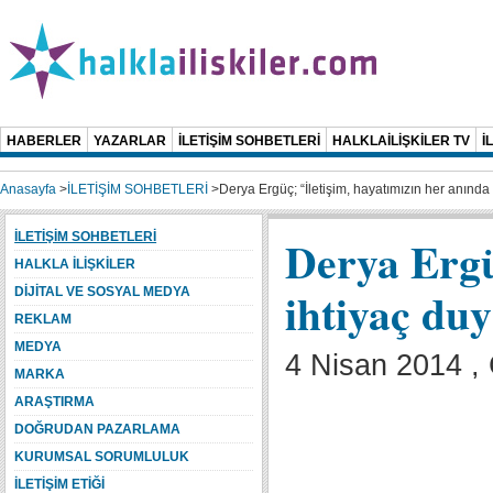
HABERLER
YAZARLAR
İLETİŞİM SOHBETLERİ
HALKLAİLİŞKİLER TV
İ
Anasayfa
>
İLETİŞİM SOHBETLERİ
>
Derya Ergüç; “İletişim, hayatımızın her anında
İLETİŞİM SOHBETLERİ
Derya Ergü
HALKLA İLİŞKİLER
ihtiyaç du
DİJİTAL VE SOSYAL MEDYA
REKLAM
MEDYA
4 Nisan 2014 ,
MARKA
ARAŞTIRMA
DOĞRUDAN PAZARLAMA
KURUMSAL SORUMLULUK
İLETİŞİM ETİĞİ