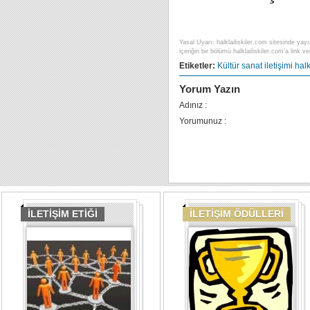
Yasal Uyarı: halklailiskiler.com sitesinde yayı
içeriğin bir bölümü halklailiskiler.com’a link ver
Etiketler:
Kültür sanat iletişimi
halk
Yorum Yazın
Adınız :
Yorumunuz :
İLETİŞİM ETİĞİ
İLETİŞİM ÖDÜLLERİ