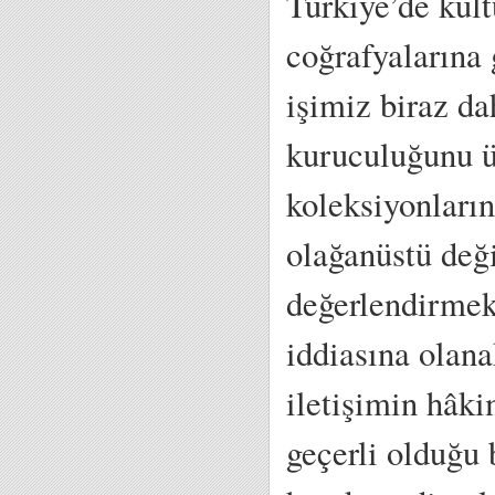
Türkiye’de kült
coğrafyalarına 
işimiz biraz da
kuruculuğunu ü
koleksiyonların
olağanüstü deği
değerlendirmek 
iddiasına olana
iletişimin hâki
geçerli olduğu