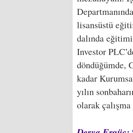
Departmanında 
lisansüstü eğit
dalında eğitim
Investor PLC’d
döndüğümde, Ga
kadar Kurumsal
yılın sonbahar
olarak çalışma
Derya Ergüç; “