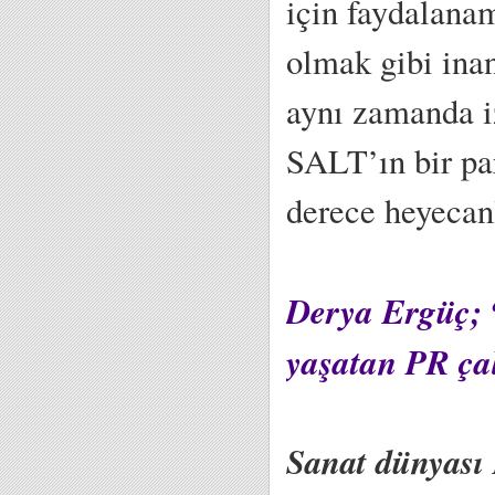
için faydalanam
olmak gibi inan
aynı zamanda iz
SALT’ın bir par
derece heyecanl
Derya Ergüç; “
yaşatan PR çal
Sanat dünyası 