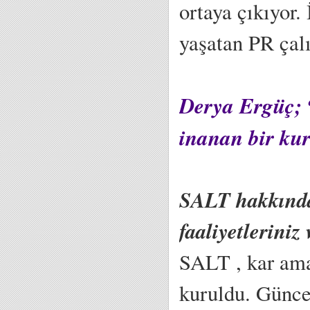
ortaya çıkıyor.
yaşatan PR çalı
Derya Ergüç; “
inanan bir ku
SALT hakkında 
faaliyetleriniz
SALT , kar ama
kuruldu. Günce