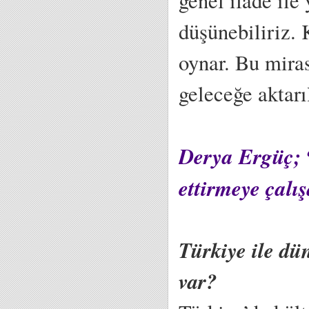
genel ifade ile
düşünebiliriz. 
oynar. Bu miras
geleceğe aktarı
Derya Ergüç; “
ettirmeye çal
Türkiye ile dün
var?