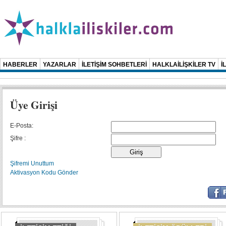
HABERLER
YAZARLAR
İLETİŞİM SOHBETLERİ
HALKLAİLİŞKİLER TV
İ
Üye Girişi
E-Posta:
Şifre :
Şifremi Unuttum
Aktivasyon Kodu Gönder