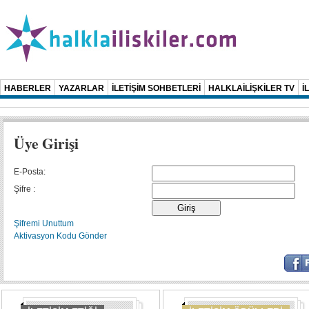
HABERLER
YAZARLAR
İLETİŞİM SOHBETLERİ
HALKLAİLİŞKİLER TV
İ
Üye Girişi
E-Posta:
Şifre :
Şifremi Unuttum
Aktivasyon Kodu Gönder