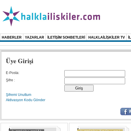
HABERLER
YAZARLAR
İLETİŞİM SOHBETLERİ
HALKLAİLİŞKİLER TV
İ
Üye Girişi
E-Posta:
Şifre :
Şifremi Unuttum
Aktivasyon Kodu Gönder