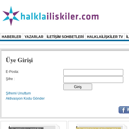
HABERLER
YAZARLAR
İLETİŞİM SOHBETLERİ
HALKLAİLİŞKİLER TV
İ
Üye Girişi
E-Posta:
Şifre :
Şifremi Unuttum
Aktivasyon Kodu Gönder