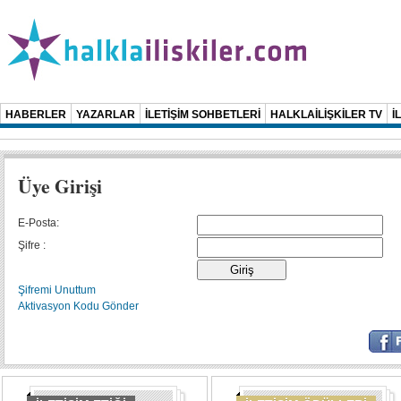
HABERLER
YAZARLAR
İLETİŞİM SOHBETLERİ
HALKLAİLİŞKİLER TV
İ
Üye Girişi
E-Posta:
Şifre :
Şifremi Unuttum
Aktivasyon Kodu Gönder