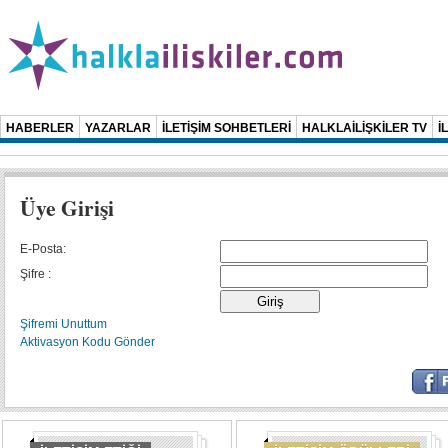
HABERLER
YAZARLAR
İLETİŞİM SOHBETLERİ
HALKLAİLİŞKİLER TV
İ
Üye Girişi
E-Posta:
Şifre :
Şifremi Unuttum
Aktivasyon Kodu Gönder