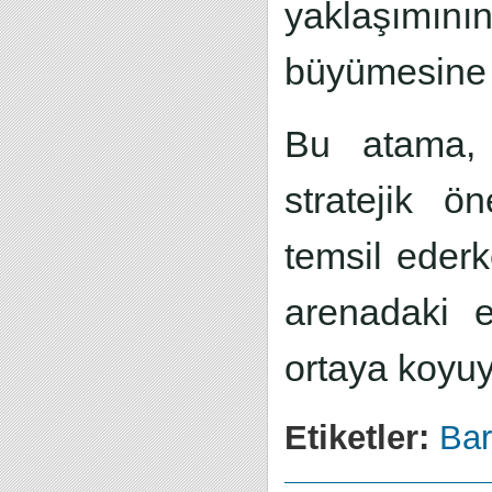
yaklaşımını
büyümesine ö
Bu atama, 
stratejik ö
temsil ederk
arenadaki e
ortaya koyuy
Etiketler:
Bar