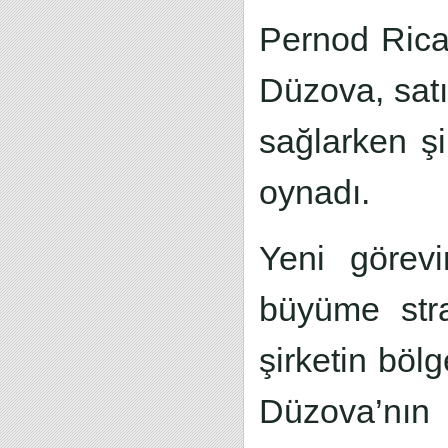
Pernod Rica
Düzova, satı
sağlarken ş
oynadı.
Yeni görevi
büyüme stra
şirketin böl
Düzova’nın