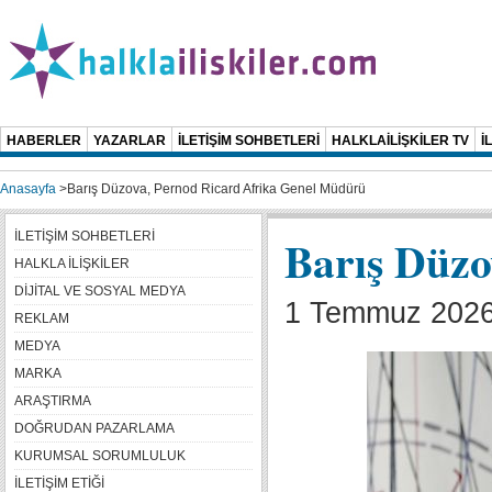
HABERLER
YAZARLAR
İLETİŞİM SOHBETLERİ
HALKLAİLİŞKİLER TV
İ
Anasayfa
>
Barış Düzova, Pernod Ricard Afrika Genel Müdürü
İLETİŞİM SOHBETLERİ
Barış Düzo
HALKLA İLİŞKİLER
DİJİTAL VE SOSYAL MEDYA
1 Temmuz 2026
REKLAM
MEDYA
MARKA
ARAŞTIRMA
DOĞRUDAN PAZARLAMA
KURUMSAL SORUMLULUK
İLETİŞİM ETİĞİ