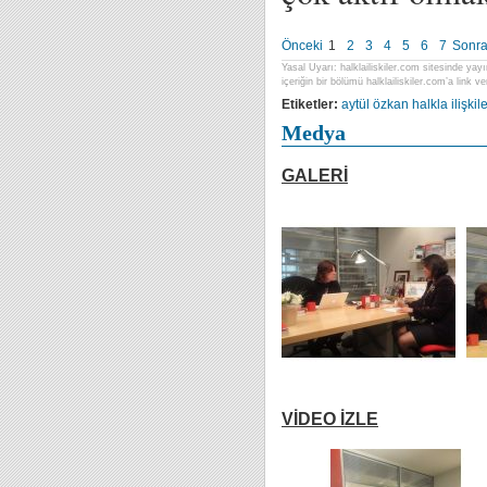
Önceki
1
2
3
4
5
6
7
Sonra
Yasal Uyarı: halklailiskiler.com sitesinde yayı
içeriğin bir bölümü halklailiskiler.com’a link ver
Etiketler:
aytül özkan
halkla ilişki
Medya
GALERİ
VİDEO İZLE