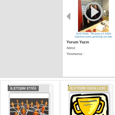
Aytül Özkan; "Her geçen yıl, halkla
ilişkilerin önemi, gerekliliği çok daha
fazla algılanıyor"
Yorum Yazın
Adınız :
Yorumunuz :
İLETİŞİM ETİĞİ
İLETİŞİM ÖDÜLLERİ