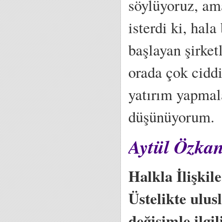
söylüyoruz, ama
isterdi ki, hal
başlayan şirket
orada çok ciddi
yatırım yapmala
düşünüyorum.
Aytül Özkan;
Halkla İlişkil
Üstelikte ulus
değişimle ilgil