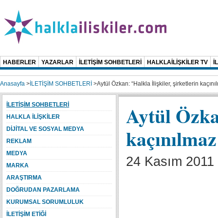
HABERLER
YAZARLAR
İLETİŞİM SOHBETLERİ
HALKLAİLİŞKİLER TV
İ
Anasayfa
>
İLETİŞİM SOHBETLERİ
>
Aytül Özkan: “Halkla İlişkiler, şirketlerin kaçını
İLETİŞİM SOHBETLERİ
Aytül Özkan
HALKLA İLİŞKİLER
kaçınılmaz 
DİJİTAL VE SOSYAL MEDYA
REKLAM
MEDYA
24 Kasım 2011 
MARKA
ARAŞTIRMA
DOĞRUDAN PAZARLAMA
KURUMSAL SORUMLULUK
İLETİŞİM ETİĞİ