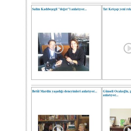
Salim Kadıbeşegil "değer"i anlatıyor...
Tat Ketçap yeni re
Betûl Mardin yaşadığı deneyimleri anlatıyor...
Günseli Ocakoğlu, p
anlatıyor...