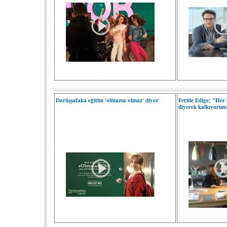
Darüşşafaka eğitim 'olmazsa olmaz' diyor
Feride Edige; "Her 
diyerek kalkıyorum