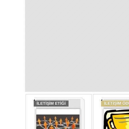
İLETİŞİM ETİĞİ
İLETİŞİM Ö