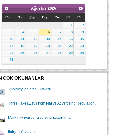
Ağustos
2026
Pzt
Sa
Çrş
Prş
Cu
Ct
Pa
1
2
3
4
5
6
7
8
9
10
11
12
13
14
15
16
17
18
19
20
21
22
23
24
25
26
27
28
29
30
31
N ÇOK OKUNANLAR
Türkiye'yi anlama kılavuzu
Three Takeaways from Native Advertising Regulation...
Marka aktivasyonu ve sinsi pazarlama
İletişim Yayınları