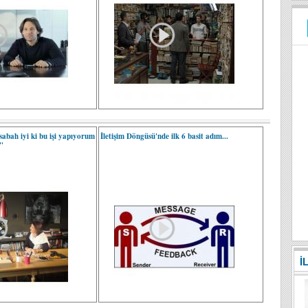
sabah iyi ki bu işi yapıyorum
İletişim Döngüsü'nde ilk 6 basit adım...
"
İ