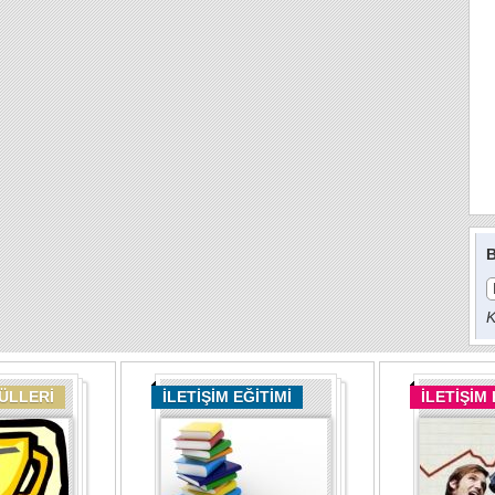
B
K
DÜLLERİ
İLETİŞİM EĞİTİMİ
İLETİŞİM