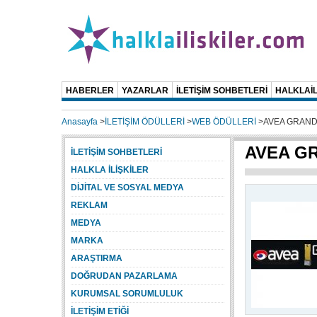
HABERLER
YAZARLAR
İLETİŞİM SOHBETLERİ
HALKLAİL
Anasayfa
>
İLETİŞİM ÖDÜLLERİ
>
WEB ÖDÜLLERİ
>
AVEA GRAND
AVEA G
İLETİŞİM SOHBETLERİ
HALKLA İLİŞKİLER
DİJİTAL VE SOSYAL MEDYA
REKLAM
MEDYA
MARKA
ARAŞTIRMA
DOĞRUDAN PAZARLAMA
KURUMSAL SORUMLULUK
İLETİŞİM ETİĞİ