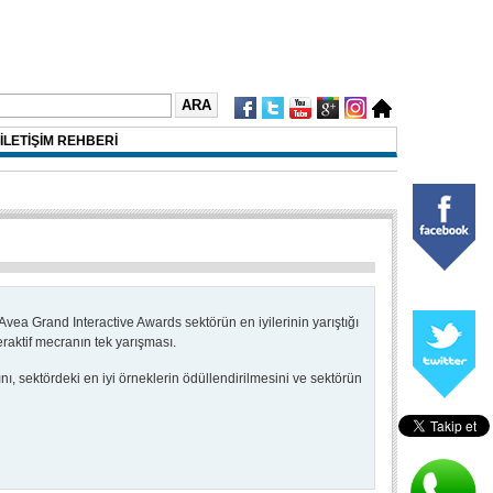
İLETİŞİM REHBERİ
 Avea Grand Interactive Awards sektörün en iyilerinin yarıştığı
eraktif mecranın tek yarışması.
ı, sektördeki en iyi örneklerin ödüllendirilmesini ve sektörün