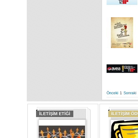
Önceki
1
Sonraki
İLETİŞİM ETİĞİ
İLETİŞİM Ö