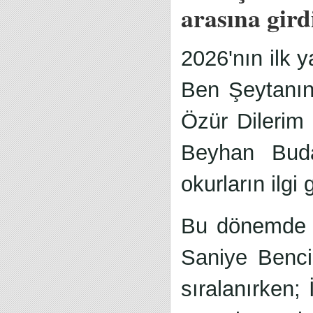
arasına gird
2026'nın ilk 
Ben Şeytanı
Özür Dilerim
Beyhan Bud
okurların ilgi
Bu dönemde e
Saniye Benc
sıralanırken;