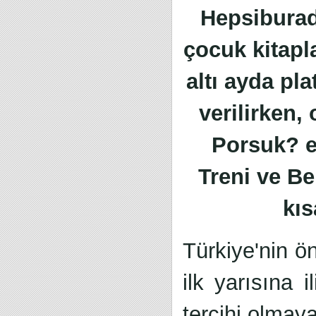
Hepsiburada
çocuk kitapl
altı ayda pl
verilirken, 
Porsuk? en
Treni ve Be
kıs
Türkiye'nin ö
ilk yarısına i
tercihi olmaya