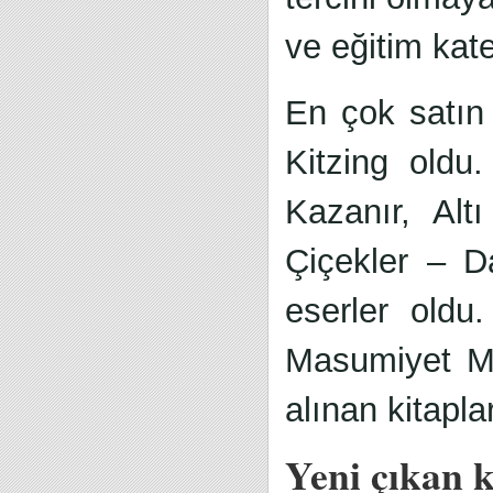
ve eğitim kateg
En çok satın
Kitzing oldu.
Kazanır, Alt
Çiçekler – D
eserler oldu.
Masumiyet Mü
alınan kitapla
Yeni çıkan k