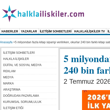
HABERLER
YAZARLAR
İLETİŞİM SOHBETLERİ
HALKLAİLİŞKİLER TV
İ
Anasayfa
>
5 milyondan fazla kitap siparişi verilirken, okurlar 240 bin farklı kitap sat
İLETİŞİM SOHBETLERİ
5 milyondan
HALKLA İLİŞKİLER
240 bin far
DİJİTAL VE SOSYAL MEDYA
REKLAM
MEDYA
2 Temmuz 2026
MARKA
ARAŞTIRMA
DOĞRUDAN PAZARLAMA
KURUMSAL SORUMLULUK
İLETİŞİM ETİĞİ