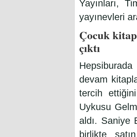
Yayınları, 
yayınevleri ar
Çocuk kitapl
çıktı
Hepsiburada v
devam kitaplar
tercih ettiğ
Uykusu Gelme
aldı. Saniye 
birlikte sat