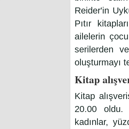
Reider'in Uy
Pıtır kitapla
ailelerin çocu
serilerden v
oluşturmayı te
Kitap alışve
Kitap alışver
20.00 oldu. 
kadınlar, yüz