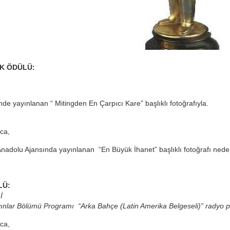
İK ÖDÜLÜ:
de yayınlanan “ Mitingden En Çarpıcı Kare” başlıklı fotoğrafıyla.
ıca,
 Anadolu Ajansında yayınlanan “En Büyük İhanet” başlıklı fotoğrafı ned
LÜ:
İ
nlar Bölümü Programı “Arka Bahçe (Latin Amerika Belgeseli)” radyo p
ıca,