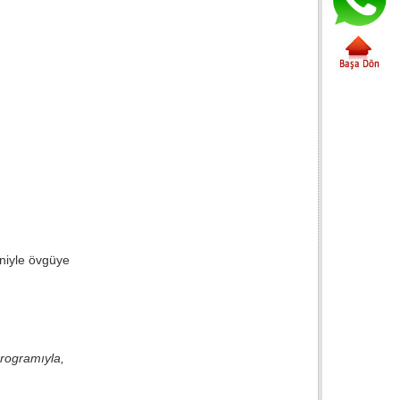
eniyle övgüye
rogramıyla,