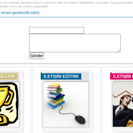
ler.com sitesinde yayınlanan yazılı ve görsel içeriğin tüm hakları halklailiskiler.com'a aittir. Kaynak gösteri
liskiler.com’a link verilerek kullanılabilir.
 simavi
gazetecilik ödülü
DÜLLERİ
İLETİŞİM EĞİTİMİ
İLETİŞİM