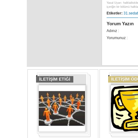
Yasal Uyarı: halklailiski
içeriğin bir bölümü halklai
Etiketler:
31.sedat
Yorum Yazın
Adınız :
Yorumunuz :
İLETİŞİM ETİĞİ
İLETİŞİM Ö