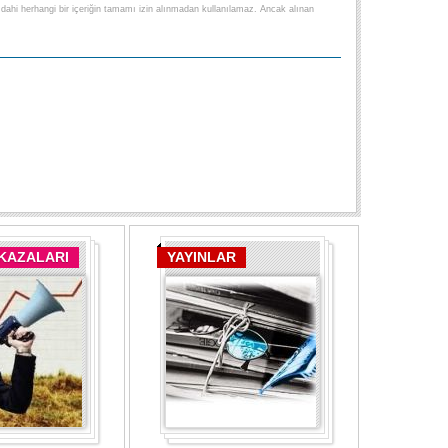
lse dahi herhangi bir içeriğin tamamı izin alınmadan kullanılamaz. Ancak alınan
 KAZALARI
YAYINLAR