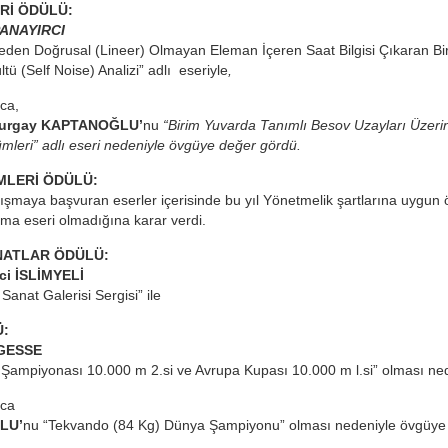
ERİ ÖDÜLÜ:
 PANAYIRCI
den Doğrusal (Lineer) Olmayan Eleman İçeren Saat Bilgisi Çıkaran Bi
ü (Self Noise) Analizi” adlı eseriyle
,
ıca,
 Turgay KAPTANOĞLU’
nu
“Birim Yuvarda Tanımlı Besov Uzayları Üzeri
leri” adlı eseri nedeniyle övgüye değer gördü.
İMLERİ ÖDÜLÜ:
rışmaya başvuran eserler içerisinde bu yıl Yönetmelik şartlarına uygun 
rma eseri olmadığına karar verdi.
NATLAR ÖDÜLÜ:
aci İSLİMYELİ
Sanat Galerisi Sergisi” ile
Ü:
GESSE
 Şampiyonası 10.000 m 2.si ve Avrupa Kupası 10.000 m l.si” olması ne
ıca
LU’
nu “Tekvando (84 Kg) Dünya Şampiyonu” olması nedeniyle övgüye