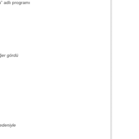
” adlı programı
ğer gördü
nedeniyle