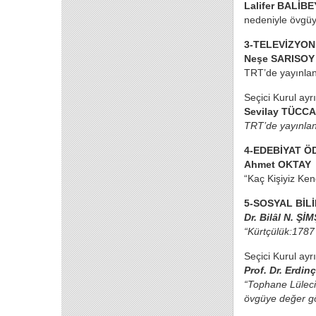
Lalifer BALİB
nedeniyle övgü
3-TELEVİZYON
Neşe SARISOY
TRT’de yayınlan
Seçici Kurul ayr
Sevilay TÜCCA
TRT’de yayınlan
4-EDEBİYAT Ö
Ahmet OKTAY
“Kaç Kişiyiz Kend
5-SOSYAL BİL
Dr. Bilâl N. Şİ
“Kürtçülük:1787 
Seçici Kurul ayr
Prof. Dr. Erdin
“Tophane Lülecil
övgüye değer g