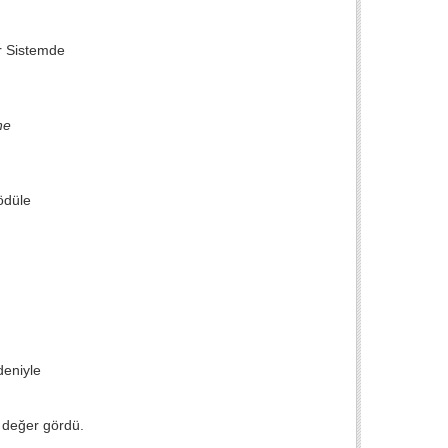
r Sistemde
ne
ödüle
deniyle
 değer gördü.