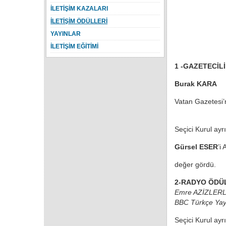
İLETİŞİM KAZALARI
İLETİŞİM ÖDÜLLERİ
YAYINLAR
İLETİŞİM EĞİTİMİ
1 -GAZETECİL
Burak KARA
Vatan Gazetesi’n
Seçici Kurul ayr
Gürsel ESER
’i
değer gördü.
2-RADYO ÖDÜ
Emre AZİZLERL
BBC Türkçe Yayı
Seçici Kurul ayr