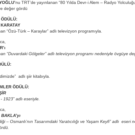
EYOĞLU’
nu TRT’de yayınlanan “80 Yılda Devr-i Alem – Radyo Yolculuğu
ye değer gördü
 ÖDÜLÜ:
 KARATAY
an “Özü-Türk – Karaylar” adlı televizyon programıyla.
ıca,
R’ı
an “Duvardaki Gölgeler” adlı televizyon programı nedeniyle övgüye de
DÜLÜ:
imizde” adlı şiir kitabıyla.
İMLER ÖDÜLÜ:
MŞİR
- 1923” adlı eseriyle.
ıca,
ç BAKLA’yı
iği – Osmanlı’nın Tasarımdaki Yaratıcılığı ve Yaşam Keyfi” adlı eseri 
ördü.