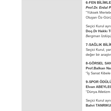
6-FEN BİLİML
Prof.Dr. Erdal
“Yüksek Mertebe
Oluşan Öz-Gürült
Seçici Kurul ayr
Doç.Dr Hakkı
Bergman İzdüşüm
7-SAĞLIK BİL
Seçici Kurul, ya
değer bir araştı
8-GÖRSEL SA
Prof.Balkan N
“İş Sanat Kibele 
9-SPOR ÖDÜL
Elvan ABEYLE
“Dünya Atletizm
Seçici Kurul ayr
Bahri TANRIKU