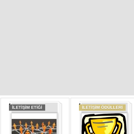
İLETİŞİM ETİĞİ
İLETİŞİM ÖDÜLLERİ