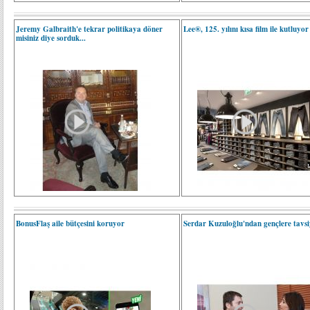
Jeremy Galbraith'e tekrar politikaya döner
Lee®, 125. yılını kısa film ile kutluyor
misiniz diye sorduk...
BonusFlaş aile bütçesini koruyor
Serdar Kuzuloğlu'ndan gençlere tavsiy