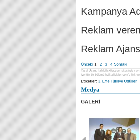
Kampanya Ad
Reklam veren
Reklam Ajans
Önceki
1
2
3
4
Sonraki
Yasal Uyarı: halklailiskiler.com sitesinde yayı
içeriğin bir bölümü halklailiskiler.com’a link ver
Etiketler:
3. Effie Türkiye Ödülleri
Medya
GALERİ