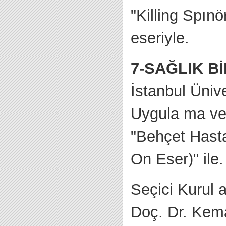
"Killing Spın
eseriyle.
7-SAĞLIK B
İstanbul Üniv
Uygula ma ve
"Behçet Hasta
On Eser)" ile.
Seçici Kurul a
Doç. Dr. Kem