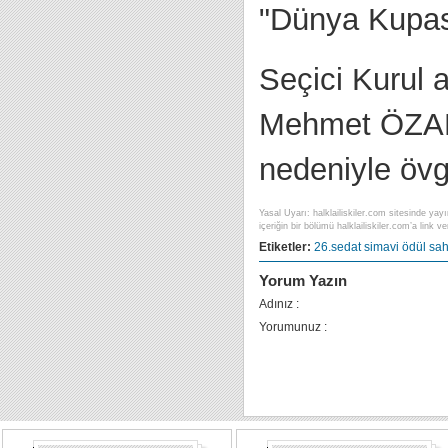
"Dünya Kupas
Seçici Kurul a
Mehmet ÖZAL
nedeniyle öv
Yasal Uyarı: halklailiskiler.com sitesinde yayı
içeriğin bir bölümü halklailiskiler.com’a link ver
Etiketler:
26.sedat simavi
ödül sah
Yorum Yazın
Adınız :
Yorumunuz :