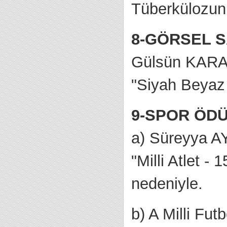
Tüberkülozun 
8-GÖRSEL 
Gülsün KAR
"Siyah Beyaz S
9-SPOR ÖDÜ
a) Süreyya 
"Milli Atlet 
nedeniyle.
b) A Milli Fut