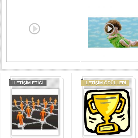
İLETİŞİM ETİĞİ
İLETİŞİM ÖDÜLLERİ