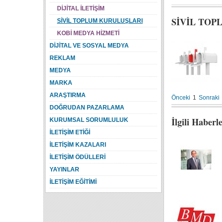
DİJİTAL İLETİŞİM
SİVİL TOP
SİVİL TOPLUM KURULUŞLARI
KOBİ MEDYA HİZMETİ
DİJİTAL VE SOSYAL MEDYA
REKLAM
MEDYA
MARKA
ARAŞTIRMA
Önceki
1
Sonraki
DOĞRUDAN PAZARLAMA
İlgili Haberl
KURUMSAL SORUMLULUK
İLETİŞİM ETİĞİ
İLETİŞİM KAZALARI
İLETİŞİM ÖDÜLLERİ
YAYINLAR
İLETİŞİM EĞİTİMİ