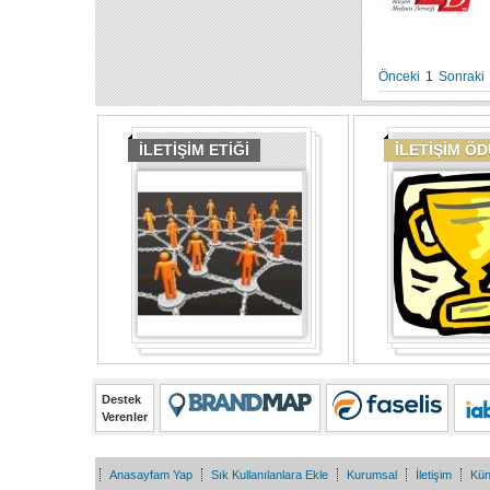
Önceki
1
Sonraki
İLETİŞİM ETİĞİ
İLETİŞİM Ö
Destek
Verenler
Anasayfam Yap
Sık Kullanılanlara Ekle
Kurumsal
İletişim
Kü