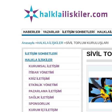
HABERLER
YAZARLAR
İLETİŞİM SOHBETLERİ
HALKLAİL
Anasayfa
>
HALKLA İLİŞKİLER
>
SİVİL TOPLUM KURULUŞLARI
SİVİL T
İLETİŞİM SOHBETLERİ
HALKLA İLİŞKİLER
KURUMSAL İLETİŞİM
İTİBAR YÖNETİMİ
KRİZ İLETİŞİMİ
ETKİNLİK YÖNETİMİ
PAZARLAMA İLETİŞİMİ
SAĞLIK İLETİŞİMİ
SPONSORLUK
KURUM İÇİ İLETİŞİM