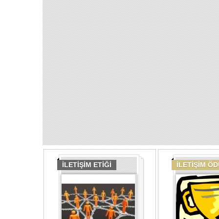
İLETİŞİM ETİĞİ
İLETİŞİM Ö