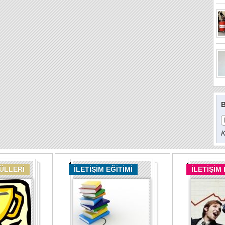
B
K
DÜLLERİ
İLETİŞİM EĞİTİMİ
İLETİŞİM