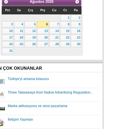
Ağustos
2026
Pzt
Sa
Çrş
Prş
Cu
Ct
Pa
1
2
3
4
5
6
7
8
9
10
11
12
13
14
15
16
17
18
19
20
21
22
23
24
25
26
27
28
29
30
31
N ÇOK OKUNANLAR
Türkiye'yi anlama kılavuzu
Three Takeaways from Native Advertising Regulation...
Marka aktivasyonu ve sinsi pazarlama
İletişim Yayınları